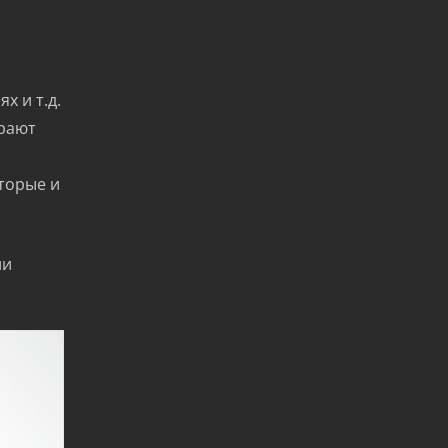
х и т.д.
ирают
и
оторые и
ии