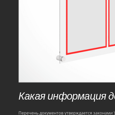
Какая информация д
Перечень документов утверждается законами У