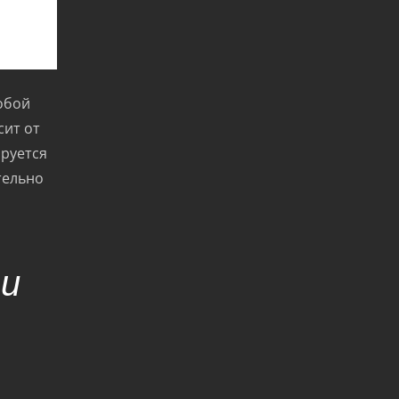
обой
сит от
ируется
тельно
 и