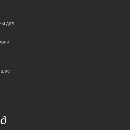
ны для
овли
чшает
нд