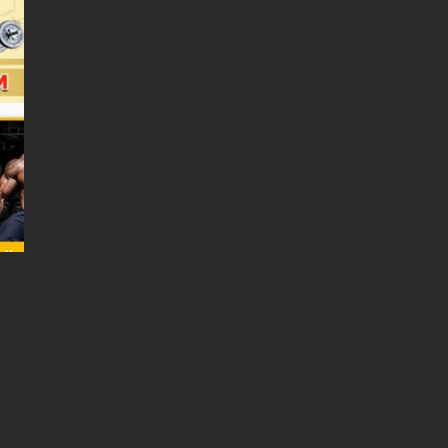
Интерактивная наружная реклама: как она
работает, и какие преимущества
обеспечивает?
30.10.2021
Вывески для аптек: пять причин сделать их
заметными и элегантными
20.10.2021
Как повысить эффективность рекламных
конструкций?
27.08.2021
QR-коды открывают новые возможности для
эффективной маркетинговой стратегии
13.08.2021