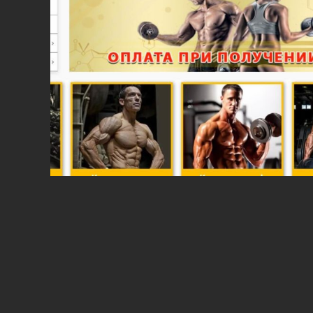
Рекламно-производственная компания
«Колор ЭЙМ» имеет 23 летний опыт в
области изготовления наружной рекламы в
Кривом Роге, создание сайтов по всему
миру, широкоформатная печать на
собственной производственной базе.
Мы являемся компанией, которая
предоставляет полный комплекс услуг в
сфере изготовления рекламы